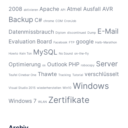
2008
Apache
Atmel
Ausfall
AVR
aktivieren
API
Backup
C#
chrome
COM
CronJob
E-Mail
Datenmissbrauch
Diplom
discontinued
Dump
Evaluation Board
google
Facebook
FTP
Halb-Marathon
MySQL
Howto
Kein Ton
No Sound
on-the-fly
Server
Optimierung
Outlook
PHP
os
robocopy
Thawte
verschlüsselt
Teufel Cinebar One
Tracking
Tutorial
Windows
Visual Studio 2015
wiederherstellen
Win10
Zertifikate
Windows 7
WLAN
Archiv