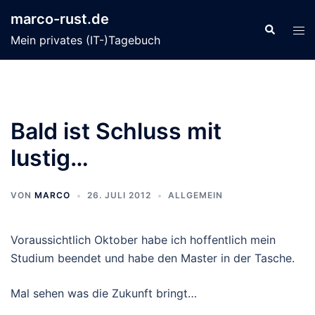
Zum
marco-rust.de
Inhalt
Suche
Men
Mein privates (IT-)Tagebuch
springen
ums
Bald ist Schluss mit
lustig…
VON
MARCO
26. JULI 2012
ALLGEMEIN
Voraussichtlich Oktober habe ich hoffentlich mein
Studium beendet und habe den Master in der Tasche.
Mal sehen was die Zukunft bringt…