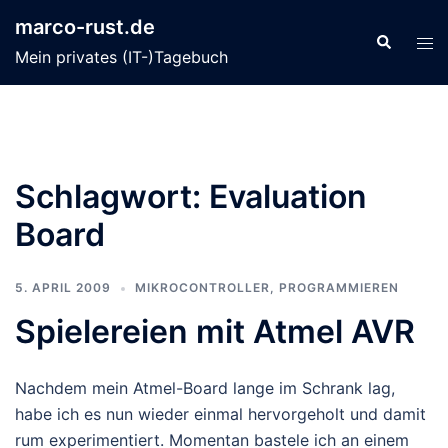
Zum
marco-rust.de
Inhalt
Suche
Men
Mein privates (IT-)Tagebuch
springen
ums
Schlagwort:
Evaluation
Board
5. APRIL 2009
MIKROCONTROLLER
,
PROGRAMMIEREN
Spielereien mit Atmel AVR
Nachdem mein Atmel-Board lange im Schrank lag,
habe ich es nun wieder einmal hervorgeholt und damit
rum experimentiert. Momentan bastele ich an einem