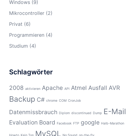
Windows
(9)
Mikrocontroller
(2)
Privat
(6)
Programmieren
(4)
Studium
(4)
Schlagwörter
2008
Apache
Atmel
Ausfall
AVR
aktivieren
API
Backup
C#
chrome
COM
CronJob
E-Mail
Datenmissbrauch
Diplom
discontinued
Dump
Evaluation Board
google
Facebook
FTP
Halb-Marathon
MySQL
Howto
Kein Ton
No Sound
on-the-fly