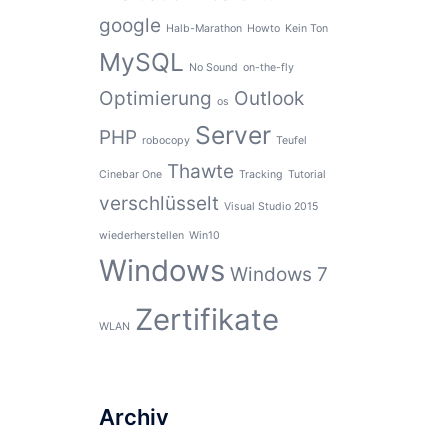
google
Halb-Marathon
Howto
Kein Ton
MySQL
No Sound
on-the-fly
Optimierung
Outlook
os
Server
PHP
robocopy
Teufel
Thawte
Cinebar One
Tracking
Tutorial
verschlüsselt
Visual Studio 2015
wiederherstellen
Win10
Windows
Windows 7
Zertifikate
WLAN
Archiv