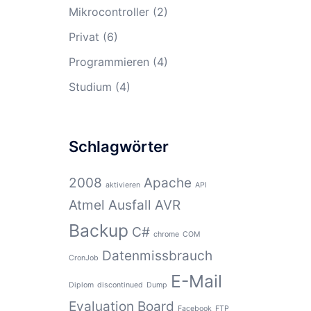
Mikrocontroller
(2)
Privat
(6)
Programmieren
(4)
Studium
(4)
Schlagwörter
2008
Apache
aktivieren
API
Atmel
Ausfall
AVR
Backup
C#
chrome
COM
Datenmissbrauch
CronJob
E-Mail
Diplom
discontinued
Dump
Evaluation Board
Facebook
FTP