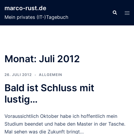
Zum
marco-rust.de
Inhalt
Suche
Men
Mein privates (IT-)Tagebuch
springen
ums
Monat:
Juli 2012
26. JULI 2012
ALLGEMEIN
Bald ist Schluss mit
lustig…
Voraussichtlich Oktober habe ich hoffentlich mein
Studium beendet und habe den Master in der Tasche.
Mal sehen was die Zukunft bringt…