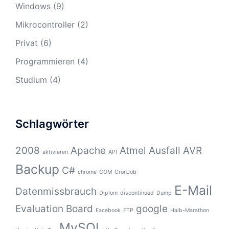
Windows
(9)
Mikrocontroller
(2)
Privat
(6)
Programmieren
(4)
Studium
(4)
Schlagwörter
2008
Apache
Atmel
Ausfall
AVR
aktivieren
API
Backup
C#
chrome
COM
CronJob
E-Mail
Datenmissbrauch
Diplom
discontinued
Dump
Evaluation Board
google
Facebook
FTP
Halb-Marathon
MySQL