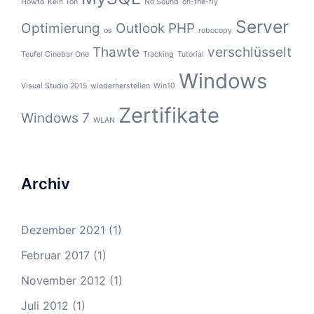
Howto
Kein Ton
No Sound
on-the-fly
Server
Optimierung
Outlook
PHP
os
robocopy
Thawte
verschlüsselt
Teufel Cinebar One
Tracking
Tutorial
Windows
Visual Studio 2015
wiederherstellen
Win10
Zertifikate
Windows 7
WLAN
Archiv
Dezember 2021
(1)
Februar 2017
(1)
November 2012
(1)
Juli 2012
(1)