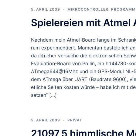
5. APRIL 2009
MIKROCONTROLLER
,
PROGRAMM
Spielereien mit Atmel
Nachdem mein Atmel-Board lange im Schrank l
rum experimentiert. Momentan bastele ich a
da ich eher versuche die elektronischen Schwi
Evaluation-Board von Pollin, ein hd44780-kom
ATmega644@16Mhz und ein GPS-Modul NL-507
dem ATmega über UART (Baudrate 9600), viel
etliche Seiten kosten würde – habe ich mit d
setzen“ […]
5. APRIL 2009
PRIVAT
21097,5 himmlische M