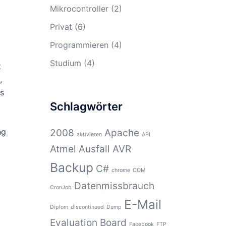
Mikrocontroller
(2)
Privat
(6)
Programmieren
(4)
Studium
(4)
t
,
as
Schlagwörter
ng
2008
Apache
aktivieren
API
Atmel
Ausfall
AVR
Backup
C#
chrome
COM
Datenmissbrauch
CronJob
E-Mail
Diplom
discontinued
Dump
Evaluation Board
Facebook
FTP