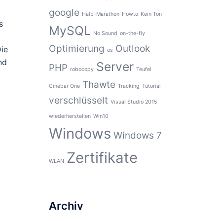
google
Halb-Marathon
Howto
Kein Ton
s
MySQL
No Sound
on-the-fly
Optimierung
Outlook
Die
os
nd
Server
PHP
robocopy
Teufel
Thawte
Cinebar One
Tracking
Tutorial
verschlüsselt
Visual Studio 2015
wiederherstellen
Win10
Windows
Windows 7
Zertifikate
WLAN
Archiv