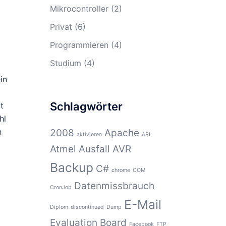
Mikrocontroller
(2)
Privat
(6)
Programmieren
(4)
Studium
(4)
in
Schlagwörter
t
hl
h
2008
Apache
aktivieren
API
Atmel
Ausfall
AVR
Backup
C#
chrome
COM
Datenmissbrauch
CronJob
E-Mail
Diplom
discontinued
Dump
Evaluation Board
Facebook
FTP