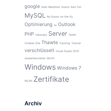
google
Halb-Marathon
Howto
Kein Ton
MySQL
No Sound
on-the-fly
Optimierung
Outlook
os
Server
PHP
robocopy
Teufel
Thawte
Cinebar One
Tracking
Tutorial
verschlüsselt
Visual Studio 2015
wiederherstellen
Win10
Windows
Windows 7
Zertifikate
WLAN
Archiv