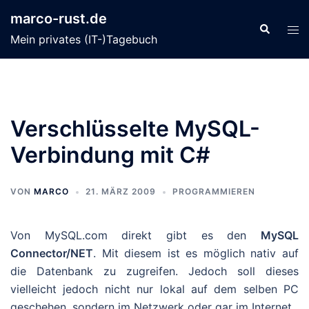
Zum
marco-rust.de
Inhalt
Suche
Men
Mein privates (IT-)Tagebuch
springen
ums
Verschlüsselte MySQL-
Verbindung mit C#
VON
MARCO
21. MÄRZ 2009
PROGRAMMIEREN
Von MySQL.com direkt gibt es den
MySQL
Connector/NET
. Mit diesem ist es möglich nativ auf
die Datenbank zu zugreifen. Jedoch soll dieses
vielleicht jedoch nicht nur lokal auf dem selben PC
geschehen, sondern im Netzwerk oder gar im Internet.