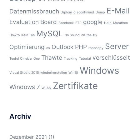
E-Mail
Datenmissbrauch
Diplom
discontinued
Dump
Evaluation Board
google
Facebook
FTP
Halb-Marathon
MySQL
Howto
Kein Ton
No Sound
on-the-fly
Server
Optimierung
Outlook
PHP
os
robocopy
Thawte
verschlüsselt
Teufel Cinebar One
Tracking
Tutorial
Windows
Visual Studio 2015
wiederherstellen
Win10
Zertifikate
Windows 7
WLAN
Archiv
Dezember 2021
(1)