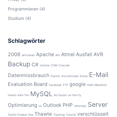
Programmieren
(4)
Studium
(4)
Schlagwörter
2008
Apache
Atmel
Ausfall
AVR
aktivieren
API
Backup
C#
chrome
COM
CronJob
E-Mail
Datenmissbrauch
Diplom
discontinued
Dump
Evaluation Board
google
Facebook
FTP
Halb-Marathon
MySQL
Howto
Kein Ton
No Sound
on-the-fly
Server
Optimierung
Outlook
PHP
os
robocopy
Thawte
verschlüsselt
Teufel Cinebar One
Tracking
Tutorial