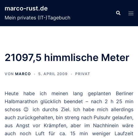
Zum
marco-rust.de
Inhalt
Suche
Men
Mein privates (IT-)Tagebuch
springen
ums
21097,5 himmlische Meter
VON
MARCO
5. APRIL 2009
PRIVAT
Heute habe ich meinen lang geplanten Berliner
Halbmarathon glücklich beendet – nach 2 h 25 min
schoss 😉 ich durchs Ziel. Ich habe mich allerdings
auch zurückgehalten, bin streng nach Pulsuhr gelaufen,
aus Angst vor Krämpfen, aber im Nachhinein wäre
auch noch Luft für ca. 15 min weniger Laufzeit