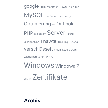
google
Halb-Marathon
Howto
Kein Ton
MySQL
No Sound
on-the-fly
Optimierung
Outlook
os
Server
PHP
robocopy
Teufel
Thawte
Cinebar One
Tracking
Tutorial
verschlüsselt
Visual Studio 2015
wiederherstellen
Win10
Windows
Windows 7
Zertifikate
WLAN
Archiv