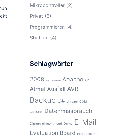
Mikrocontroller
(2)
nun
ickt
Privat
(6)
Programmieren
(4)
Studium
(4)
Schlagwörter
2008
Apache
aktivieren
API
Atmel
Ausfall
AVR
Backup
C#
chrome
COM
Datenmissbrauch
CronJob
E-Mail
Diplom
discontinued
Dump
Evaluation Board
Facebook
FTP