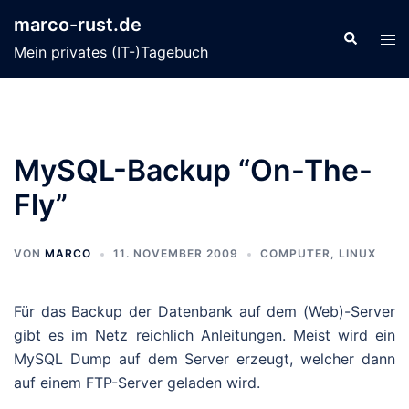
Zum
marco-rust.de
Inhalt
Suche
Men
Mein privates (IT-)Tagebuch
springen
ums
MySQL-Backup “On-The-
Fly”
VON
MARCO
11. NOVEMBER 2009
COMPUTER
,
LINUX
Für das Backup der Datenbank auf dem (Web)-Server
gibt es im Netz reichlich Anleitungen. Meist wird ein
MySQL Dump auf dem Server erzeugt, welcher dann
auf einem FTP-Server geladen wird.