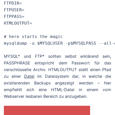
FTPDIR=										

FTPUSER=

FTPPASS=

HTMLOUTPUT=

# here starts the magic 

mysqldump -u $MYSQLUSER -p$MYSQLPASS --all-
MYSQL* und FTP* sollten selbst erklärend sein,
PASSPHRASE entspricht dem Passwort für das
verschlüsselte Archiv. HTMLOUTPUT stellt einen Pfad
zu einer
Datei
im Dateisystem dar, in welche die
existierenden Backups angezeigt werden – hier
empfiehlt sich eine HTML-Datei in einem vom
Webserver lesbaren Bereich zu anzugeben.
MYSQLBACKUP (44503 DOWNLOADS )