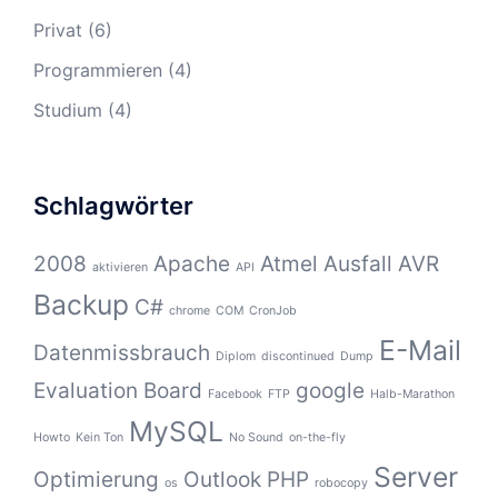
Privat
(6)
Programmieren
(4)
Studium
(4)
Schlagwörter
2008
Apache
Atmel
Ausfall
AVR
aktivieren
API
Backup
C#
chrome
COM
CronJob
E-Mail
Datenmissbrauch
Diplom
discontinued
Dump
Evaluation Board
google
Facebook
FTP
Halb-Marathon
MySQL
Howto
Kein Ton
No Sound
on-the-fly
Server
Optimierung
Outlook
PHP
os
robocopy